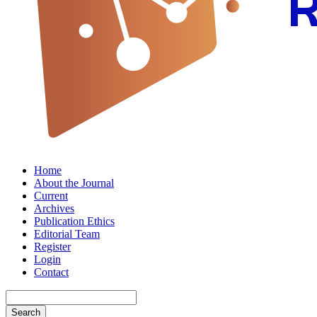
Home
About the Journal
Current
Archives
Publication Ethics
Editorial Team
Register
Login
Contact
Search