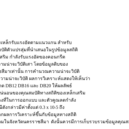
ิมเหล็กรับแรงอัดตามแนวแกน สำหรับ
บัติตัวแปรสุ่มที่นำเสนอในรูปข้อมูลสถิติ
กเสริม กำลังรับแรงอัดของคอนกรีต
ามน่าจะวิบัติเสา โดยข้อมูลดิบของ
ีมาเท่านั้น การคำนวณความน่าจะวิบัติ
มน่าจะวิบัติ ผลการวิเคราะห์แสดงให้เห็นว่า
ขนาด DB12 DB16 และ DB20 ให้ผลลัพธ์
แน่นอนของคุณสมบัติทางสถิติของเหล็กเสริม
รคงที่ในการออกแบบ และตัวคูณลดกำลัง
ังกล่าวมีค่าตั้งแต่ 0.3 x 10-5 ถึง
จากผลการวิเคราะห์ขึ้นกับข้อมูลทางสถิติ
มในจังหวัดนครราชสีมา ดังนั้นควรมีการเก็บรวบรวมข้อมูลคุณสมบั