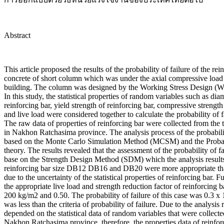
Abstract
This article proposed the results of the probability of failure of the rei
concrete of short column which was under the axial compressive load f
building. The column was designed by the Working Stress Design (
In this study, the statistical properties of random variables such as dia
reinforcing bar, yield strength of reinforcing bar, compressive strength
and live load were considered together to calculate the probability of 
The raw data of properties of reinforcing bar were collected from the t
in Nakhon Ratchasima province. The analysis process of the probabilit
based on the Monte Carlo Simulation Method (MCSM) and the Probabi
theory. The results revealed that the assessment of the probability of fa
base on the Strength Design Method (SDM) which the analysis result
reinforcing bar size DB12 DB16 and DB20 were more appropriate th
due to the uncertainty of the statistical properties of reinforcing bar. 
the appropriate live load and strength reduction factor of reinforcing 
200 kg/m2 and 0.50. The probability of failure of this case was 0.3 x
was less than the criteria of probability of failure. Due to the analysis r
depended on the statistical data of random variables that were collecte
Nakhon Ratchasima province, therefore, the properties data of reinfor