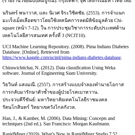
(รายงานวิจัยฉบับสมบูรณ์). กรุงเทพฯ: จุฬาลงกรณ์มหาวิทยาลัย.
นรินทร์ พนาวาส, และ นิเวศ จิระวิชิตชัย. (2553). การจำแนก
มะเร็งเม็ดเลือดขาวโดยใช้เทคนิคการลดมิติข้อมูลด้วย Chi-
square (หน้า 7-12). ใน การประชุมวิชาการระดับประเทศด้าน
เทคโนโลยีสารสนเทศ ครั้งที่ 3 (NCIT10).
UCI Machine Learning Repository. (2008). Pima Indians Diabetes
Database. [Online], Retrieved from
https://www.kaggle.com/uciml/pima-indians-diabetes-database
.
Chirawichitchai, N. (2012). Data classification Using Weka
software. Journal of Engineering Siam University.
วิธวินท์ แสงมณี. (2557). การสร้างแบบจำลองทำนายโอกาส
การกลับมารักษาตัวซ้ำของผู้ป่วยโรคเบาหวาน.
ประจวบคีรีขันธ์: มหาวิทยาลัยเทคโนโลยีราชมงคล
รัตนโกสินทร์ วิทยาเขตวังไกลกังวล.
Han, J., & Kamber, M. (2006). Data Mining: Concepts and
techniques (2nd ed.). San Francisco: Morgan Kaufmann.
RapidMiner (2019). What’s New in RapidMiner Studio 7.5?.