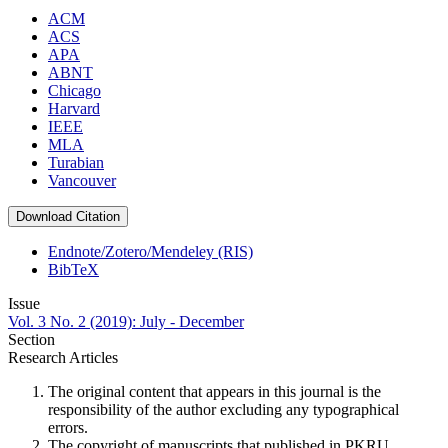
ACM
ACS
APA
ABNT
Chicago
Harvard
IEEE
MLA
Turabian
Vancouver
Download Citation
Endnote/Zotero/Mendeley (RIS)
BibTeX
Issue
Vol. 3 No. 2 (2019): July - December
Section
Research Articles
The original content that appears in this journal is the
responsibility of the author excluding any typographical
errors.
The copyright of manuscripts that published in PKRU