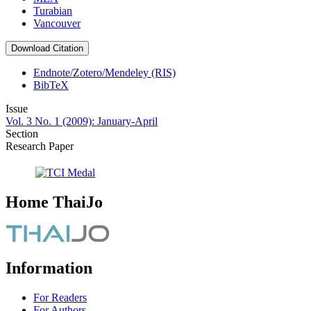
Turabian
Vancouver
Download Citation
Endnote/Zotero/Mendeley (RIS)
BibTeX
Issue
Vol. 3 No. 1 (2009): January-April
Section
Research Paper
Home ThaiJo
Information
For Readers
For Authors