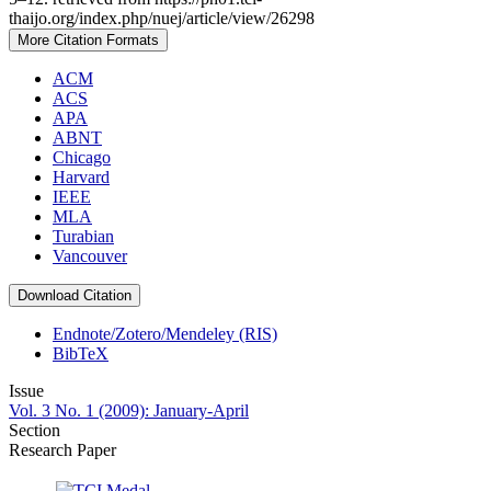
thaijo.org/index.php/nuej/article/view/26298
More Citation Formats
ACM
ACS
APA
ABNT
Chicago
Harvard
IEEE
MLA
Turabian
Vancouver
Download Citation
Endnote/Zotero/Mendeley (RIS)
BibTeX
Issue
Vol. 3 No. 1 (2009): January-April
Section
Research Paper