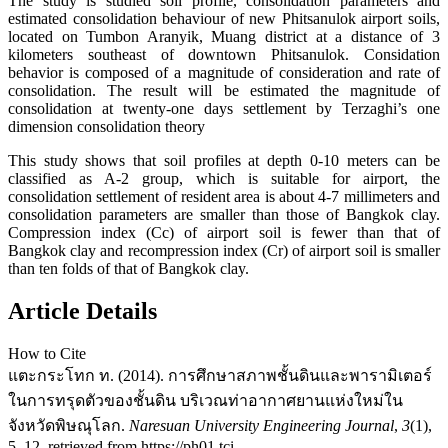
The study is studied soil profile, consolidation parameters and
estimated consolidation behaviour of new Phitsanulok airport soils,
located on Tumbon Aranyik, Muang district at a distance of 3
kilometers southeast of downtown Phitsanulok. Considation
behavior is composed of a magnitude of consideration and rate of
consolidation. The result will be estimated the magnitude of
consolidation at twenty-one days settlement by Terzaghi’s one
dimension consolidation theory
This study shows that soil profiles at depth 0-10 meters can be
classified as A-2 group, which is suitable for airport, the
consolidation settlement of resident area is about 4-7 millimeters and
consolidation parameters are smaller than those of Bangkok clay.
Compression index (Cc) of airport soil is fewer than that of
Bangkok clay and recompression index (Cr) of airport soil is smaller
than ten folds of that of Bangkok clay.
Article Details
How to Cite
แตะกระโทก ท. (2014). การศึกษาสภาพชั้นดินและพารามิเตอร์
ในการทรุดตัวของชั้นดิน บริเวณท่าอากาศยานแห่งใหม่ใน
จังหวัดพิษณุโลก.
Naresuan University Engineering Journal
,
3
(1),
5–12. retrieved from https://ph01.tci-