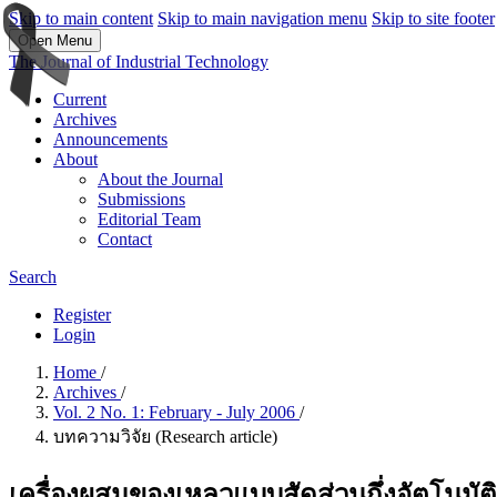
Skip to main content
Skip to main navigation menu
Skip to site footer
Open Menu
The Journal of Industrial Technology
Current
Archives
Announcements
About
About the Journal
Submissions
Editorial Team
Contact
Search
Register
Login
Home
/
Archives
/
Vol. 2 No. 1: February - July 2006
/
บทความวิจัย (Research article)
เครื่องผสมของเหลวแบบสัดส่วนกึ่งอัตโนมัติ