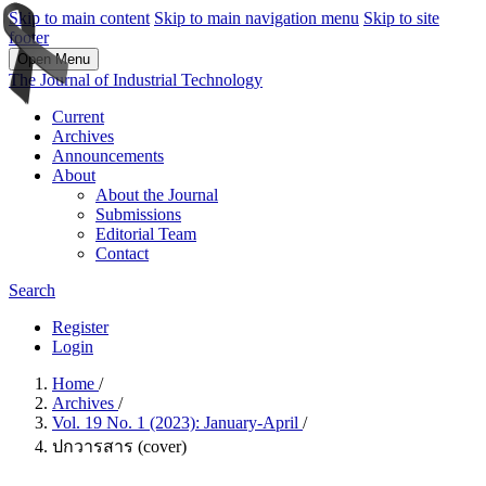
Skip to main content
Skip to main navigation menu
Skip to site
footer
Open Menu
The Journal of Industrial Technology
Current
Archives
Announcements
About
About the Journal
Submissions
Editorial Team
Contact
Search
Register
Login
Home
/
Archives
/
Vol. 19 No. 1 (2023): January-April
/
ปกวารสาร (cover)