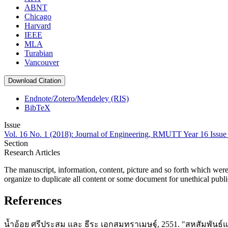
ABNT
Chicago
Harvard
IEEE
MLA
Turabian
Vancouver
Download Citation
Endnote/Zotero/Mendeley (RIS)
BibTeX
Issue
Vol. 16 No. 1 (2018): Journal of Engineering, RMUTT Year 16 Issue
Section
Research Articles
The manuscript, information, content, picture and so forth which were
organize to duplicate all content or some document for unethical publ
References
น้ำอ้อย ศรีประสม และ ธีระ เอกสมทราเมษฐ์, 2551. "สหสัมพัน