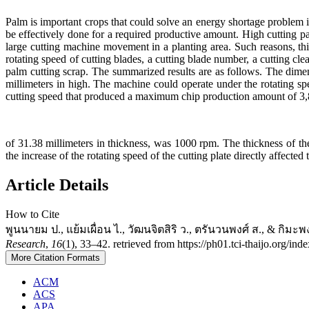
Palm is important crops that could solve an energy shortage problem
be effectively done for a required productive amount. High cutting pa
large cutting machine movement in a planting area. Such reasons, thi
rotating speed of cutting blades, a cutting blade number, a cutting 
palm cutting scrap. The summarized results are as follows. The dim
millimeters in high. The machine could operate under the rotating spe
cutting speed that produced a maximum chip production amount of 3
of 31.38 millimeters in thickness, was 1000 rpm. The thickness of th
the increase of the rotating speed of the cutting plate directly affecte
Article Details
How to Cite
พูนนายม ป., แย้มเผื่อน ไ., วัฒนจิตสิริ ว., ตรันวนพงศ์ ส., & กิมะพ
Research
,
16
(1), 33–42. retrieved from https://ph01.tci-thaijo.org/in
More Citation Formats
ACM
ACS
APA