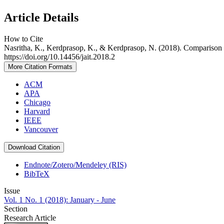
Article Details
How to Cite
Nasritha, K., Kerdprasop, K., & Kerdprasop, N. (2018). Comparison 
https://doi.org/10.14456/jait.2018.2
More Citation Formats
ACM
APA
Chicago
Harvard
IEEE
Vancouver
Download Citation
Endnote/Zotero/Mendeley (RIS)
BibTeX
Issue
Vol. 1 No. 1 (2018): January - June
Section
Research Article