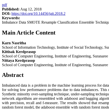
pdf
Published:
Aug 12, 2018
DOI:
https://doi.org/10.14456/jait.2018.2
Keywords:
Imbalance Data SMOTE Resample Classification Ensemble Techniq
Main Article Content
Karn Nasritha
School of Information Technology, Institute of Social Technology, S
Kittisak Kerdprasop
School of Computer Engineering, Institute of Engineering, Suranaree
Nittaya Kerdprasop
School of Computer Engineering, Institute of Engineering, Suranaree
Abstract
Imbalanced data is a problem in the machine learning process for data 
for solving low performance problems due to data imbalances. This r
Synthetic minority over-sampling technique, under-sampling technique
network algorithms are ensembled with adaboost and bagging algorit
with precision, recall and f-measure. The results showed that resamp
random forest model, the adaboost ensemble with random forest model a